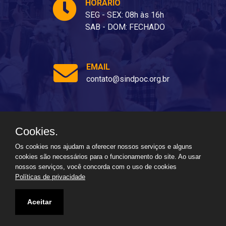
HORÁRIO
SEG - SEX: 08h às 16h
SAB - DOM: FECHADO
EMAIL
contato@sindpoc.org.br
Cookies.
Ladeira dos Barris, 80 - Barris, Salvador - BA, 40070-310
Os cookies nos ajudam a oferecer nossos serviços e alguns
cookies são necessários para o funcionamento do site. Ao usar
nossos serviços, você concorda com o uso de cookies
Políticas de privacidade
Aceitar
2026
Todos os direitos reservados