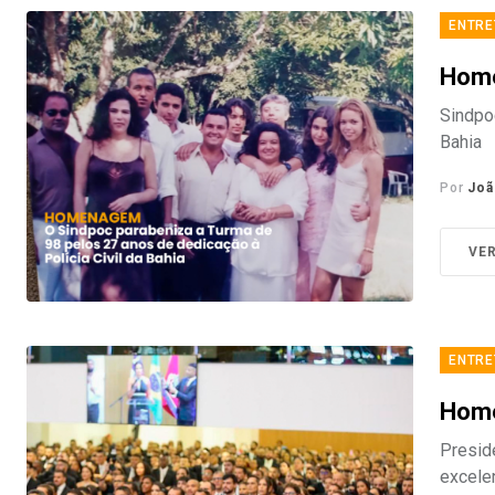
ENTRE
Hom
Sindpo
Bahia
Por
Joã
VE
ENTRE
Hom
Presid
excele