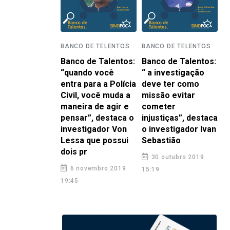
BANCO DE TELENTOS
BANCO DE TELENTOS
Banco de Talentos:
Banco de Talentos:
“quando você
“ a investigação
entra para a Polícia
deve ter como
Civil, você muda a
missão evitar
maneira de agir e
cometer
pensar”, destaca o
injustiças”, destaca
investigador Von
o investigador Ivan
Lessa que possui
Sebastião
dois pr
30 outubro 2019
6 novembro 2019
15:19
19:45