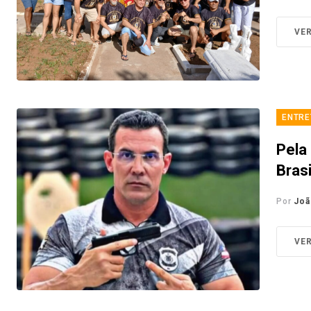
VE
ENTRE
Pela 
Bras
Por
Joã
VE