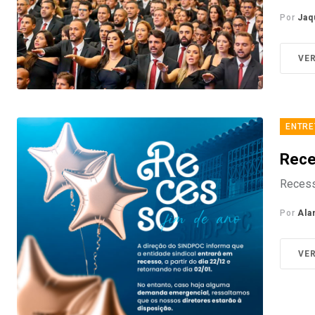
Por
Jaq
VE
ENTRE
Rece
Recess
Por
Ala
VE