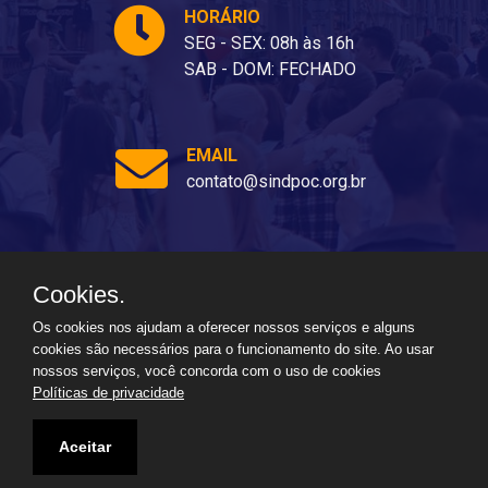
HORÁRIO
SEG - SEX: 08h às 16h
SAB - DOM: FECHADO
EMAIL
contato@sindpoc.org.br
Cookies.
Ladeira dos Barris, 80 - Barris, Salvador - BA, 40070-310
Os cookies nos ajudam a oferecer nossos serviços e alguns
cookies são necessários para o funcionamento do site. Ao usar
nossos serviços, você concorda com o uso de cookies
Políticas de privacidade
Aceitar
2026
Todos os direitos reservados