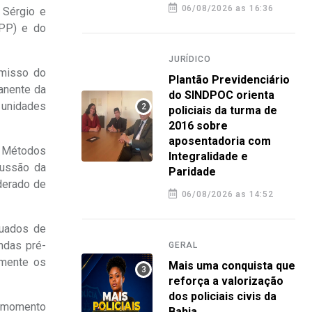
06/08/2026 as 16:36
 Sérgio e
DPP) e do
JURÍDICO
omisso do
Plantão Previdenciário
manente da
do SINDPOC orienta
s unidades
policiais da turma de
2016 sobre
aposentadoria com
e Métodos
Integralidade e
cussão da
Paridade
iderado de
06/08/2026 as 14:52
quados de
ndas pré-
GERAL
amente os
Mais uma conquista que
reforça a valorização
dos policiais civis da
o momento
Bahia