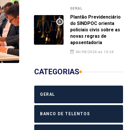
GERAL
Plantão Previdenciário
do SINDPOC orienta
policiais civis sobre as
novas regras de
aposentadoria
04/08/2026 as 10:24
CATEGORIAS
GERAL
GERA
Turma de 2016 da Polícia Civil da
Plan
Bahia celebra 10 anos de
orie
GERAL
dedicação à segurança pública
nova
4 agosto 2026 12:58
4 a
BANCO DE TELENTOS