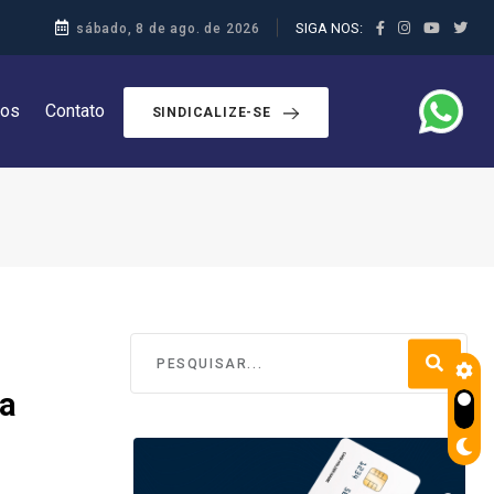
SIGA NOS:
sábado, 8 de ago. de 2026
dos
Contato
SINDICALIZE-SE
 a