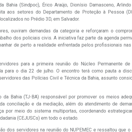
da Bahia (Sindpoc), Érico Araújo, Dionísio Damasceno, Arlindo
 visita aos setores do Departamento de Proteção à Pessoa (
ocalizados no Prédio 3D, em Salvador.
idores, ouviram demandas da categoria e reforçaram o compr
alho dos policiais civis. A iniciativa faz parte da agenda per
panhar de perto a realidade enfrentada pelos profissionais na
ervidores para a primeira reunião do Núcleo Permanente d
 para o dia 22 de julho. O encontro terá como pauta a dis
ervidores das Polícias Civil e Técnica da Bahia, assunto cons
o da Bahia (TJ-BA) responsável por promover os meios ade
 da conciliação e da mediação, além do atendimento de dema
ça por meio do sistema multiportas, coordenando estrategic
Cidadania (CEJUSCs) em todo o estado.
pação dos servidores na reunião do NUPEMEC e ressaltou que 