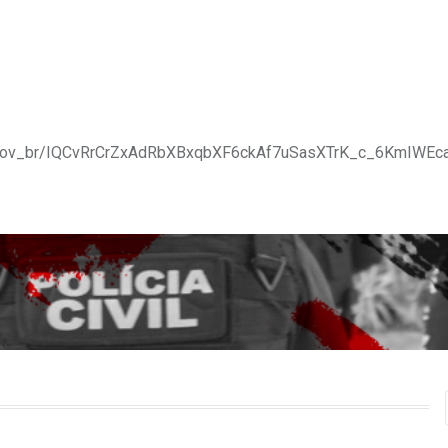
_ba_gov_br/IQCvRrCrZxAdRbXBxqbXF6ckAf7uSasXTrK_c_6KmIWEc