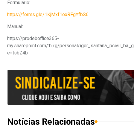
Formulário:
https://forms.gle/1KjMxf1oxRFgYfbS6
Manual:
https://prodeboffice365-
my.sharepoint.com/:b:/g/personal/igor_santana_pcivil
e=tsbZ4b
Notícias Relacionadas