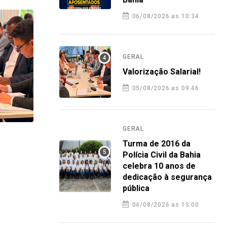
06/08/2026 as 10:34
GERAL
Valorização Salarial!
05/08/2026 as 09:46
GERAL
GERAL
GERA
Turma de 2016 da
Turma de 2016 da Polícia Civil da
Plan
Polícia Civil da Bahia
celebra 10 anos de
Bahia celebra 10 anos de
orie
dedicação à segurança
dedicação à segurança pública
nova
pública
4 agosto 2026 12:58
4 a
04/08/2026 as 13:00