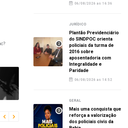
06/08/2026 as 16:36
JURÍDICO
Plantão Previdenciário
do SINDPOC orienta
ac?
policiais da turma de
2016 sobre
aposentadoria com
Integralidade e
Paridade
06/08/2026 as 14:52
GERAL
Mais uma conquista que
reforça a valorização
dos policiais civis da
Bahia