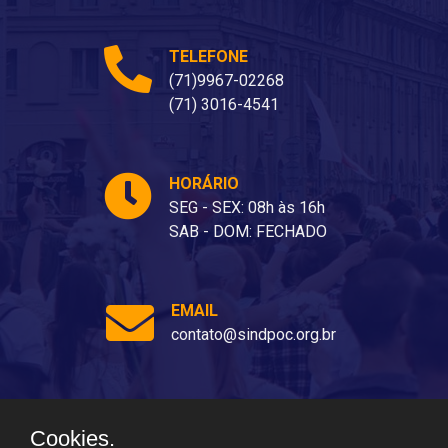
TELEFONE
(71)9967-02268
(71) 3016-4541
HORÁRIO
SEG - SEX: 08h às 16h
SAB - DOM: FECHADO
EMAIL
contato@sindpoc.org.br
Cookies.
Ladeira dos Barris, 80 - Barris, Salvador - BA, 40070-310