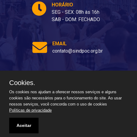
HORÁRIO
SEG - SEX: 08h às 16h
SAB - DOM: FECHADO
EMAIL
contato@sindpoc.org.br
Cookies.
Ladeira dos Barris, 80 - Barris, Salvador - BA, 40070-310
Os cookies nos ajudam a oferecer nossos serviços e alguns
cookies são necessários para o funcionamento do site. Ao usar
nossos serviços, você concorda com o uso de cookies
Políticas de privacidade
Aceitar
2026
Todos os direitos reservados