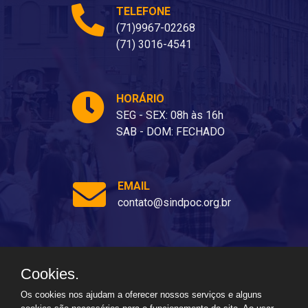
TELEFONE
(71)9967-02268
(71) 3016-4541
HORÁRIO
SEG - SEX: 08h às 16h
SAB - DOM: FECHADO
EMAIL
contato@sindpoc.org.br
Cookies.
Ladeira dos Barris, 80 - Barris, Salvador - BA, 40070-310
Os cookies nos ajudam a oferecer nossos serviços e alguns