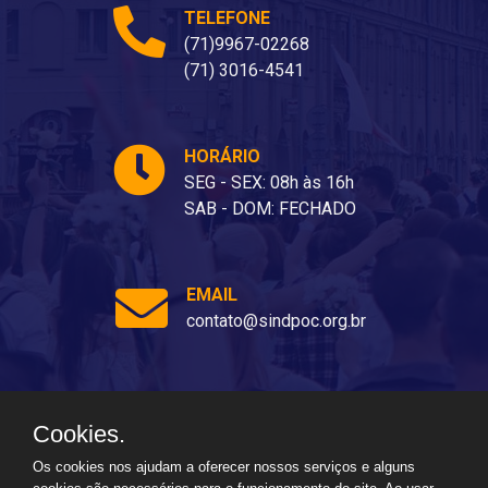
TELEFONE
(71)9967-02268
(71) 3016-4541
HORÁRIO
SEG - SEX: 08h às 16h
SAB - DOM: FECHADO
EMAIL
contato@sindpoc.org.br
Cookies.
Ladeira dos Barris, 80 - Barris, Salvador - BA, 40070-310
Os cookies nos ajudam a oferecer nossos serviços e alguns