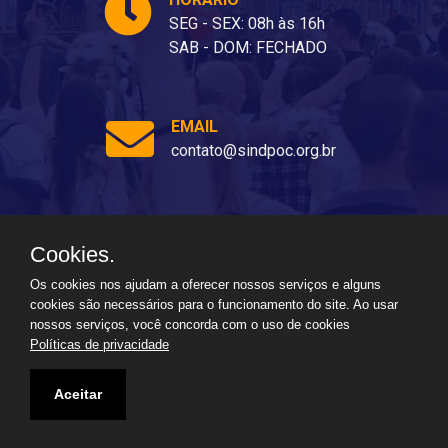
SEG - SEX: 08h às 16h
SAB - DOM: FECHADO
EMAIL
contato@sindpoc.org.br
Cookies.
Ladeira dos Barris, 80 - Barris, Salvador - BA, 40070-310
Os cookies nos ajudam a oferecer nossos serviços e alguns
cookies são necessários para o funcionamento do site. Ao usar
nossos serviços, você concorda com o uso de cookies
Políticas de privacidade
Aceitar
2026
Todos os direitos reservados