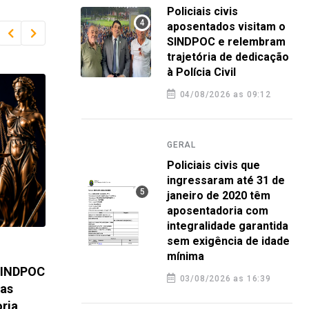
Policiais civis
aposentados visitam o
SINDPOC e relembram
trajetória de dedicação
à Polícia Civil
04/08/2026 as 09:12
GERAL
Policiais civis que
ingressaram até 31 de
janeiro de 2020 têm
aposentadoria com
integralidade garantida
sem exigência de idade
GERAL
GERA
mínima
 SINDPOC
Policiais civis aposentados visitam
Poli
03/08/2026 as 16:39
 as
o SINDPOC e relembram trajetória
31 d
ria
de dedicação à Polícia Civil
apos