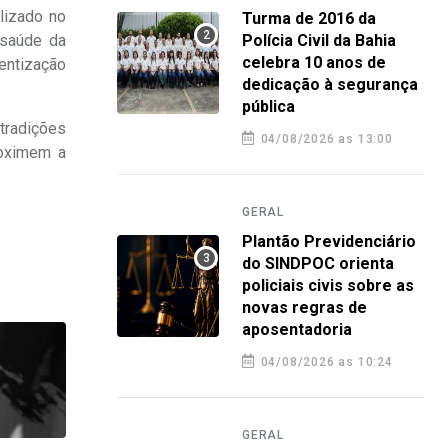
alizado no
Turma de 2016 da
 saúde da
Polícia Civil da Bahia
celebra 10 anos de
entização
dedicação à segurança
pública
tradições
04/08/2026 as 13:00
roximem a
GERAL
Plantão Previdenciário
do SINDPOC orienta
policiais civis sobre as
novas regras de
aposentadoria
04/08/2026 as 10:24
GERAL