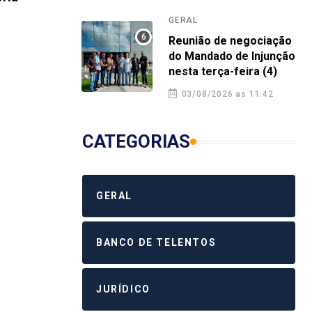
gara
4 agosto 2026 9:10
GERAL
mín
Reunião de negociação
do Mandado de Injunção
3 a
nesta terça-feira (4)
03/08/2026 as 11:42
CATEGORIAS
GERAL
BANCO DE TELENTOS
JURÍDICO