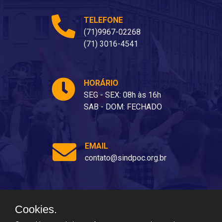
TELEFONE
(71)9967-02268
(71) 3016-4541
HORÁRIO
SEG - SEX: 08h às 16h
SAB - DOM: FECHADO
EMAIL
contato@sindpoc.org.br
Cookies.
Ladeira dos Barris, 80 - Barris, Salvador - BA, 40070-310