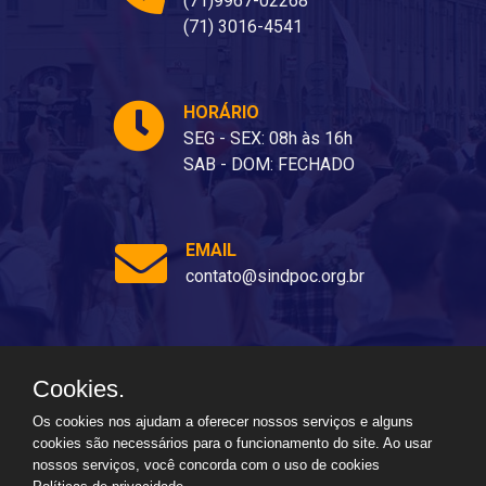
(71)9967-02268
(71) 3016-4541
HORÁRIO
SEG - SEX: 08h às 16h
SAB - DOM: FECHADO
EMAIL
contato@sindpoc.org.br
Cookies.
Ladeira dos Barris, 80 - Barris, Salvador - BA, 40070-310
Os cookies nos ajudam a oferecer nossos serviços e alguns
cookies são necessários para o funcionamento do site. Ao usar
nossos serviços, você concorda com o uso de cookies