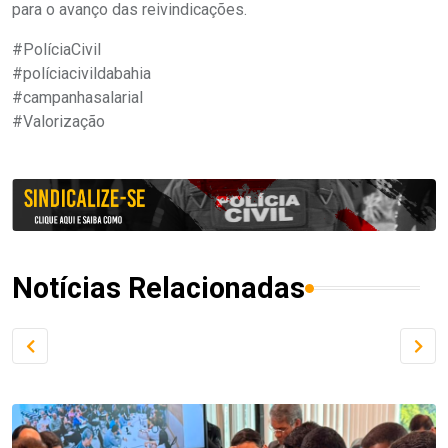
para o avanço das reivindicações.
#PolíciaCivil
#políciacivildabahia
#campanhasalarial
#Valorização
Notícias Relacionadas