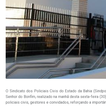
O Sindicato dos Policiais Civis do Estado da Bahia (Sind
Senhor do Bonfim, realizado na manhã desta sexta-feira (30).
policiais civis, gestores e convidados, reforçando a importâ