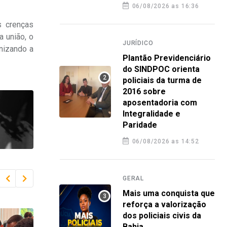
06/08/2026 as 16:36
s crenças
 união, o
JURÍDICO
enizando a
Plantão Previdenciário
do SINDPOC orienta
policiais da turma de
2016 sobre
aposentadoria com
Integralidade e
Paridade
06/08/2026 as 14:52
GERAL
Mais uma conquista que
reforça a valorização
dos policiais civis da
Bahia