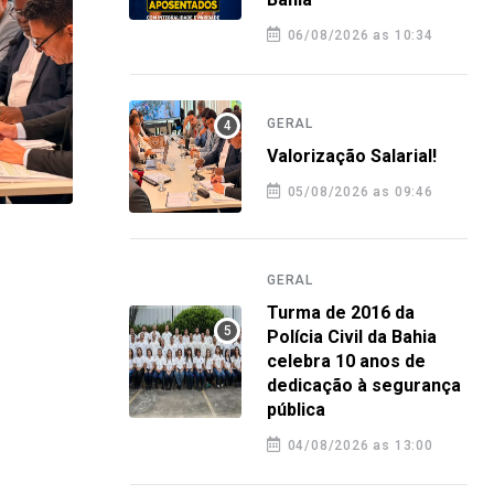
06/08/2026 as 10:34
GERAL
Valorização Salarial!
05/08/2026 as 09:46
GERAL
GERA
Turma de 2016 da Polícia Civil da
Plan
GERAL
Bahia celebra 10 anos de
orie
Turma de 2016 da
dedicação à segurança pública
nova
Polícia Civil da Bahia
celebra 10 anos de
4 agosto 2026 12:58
4 a
dedicação à segurança
pública
04/08/2026 as 13:00