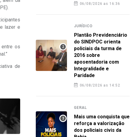
, além da
06/08/2026 as 16:36
PE).
ticipantes
JURÍDICO
e lazer e
Plantão Previdenciário
do SINDPOC orienta
 entre os
policiais da turma de
al.”
2016 sobre
aposentadoria com
iativa de
Integralidade e
Paridade
06/08/2026 as 14:52
GERAL
Mais uma conquista que
reforça a valorização
dos policiais civis da
Bahia