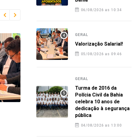
06/08/2026 as 10:34
GERAL
Valorização Salarial!
05/08/2026 as 09:46
GERAL
Turma de 2016 da
Polícia Civil da Bahia
celebra 10 anos de
dedicação à segurança
GERAL
GERA
pública
Turma de 2016 da Polícia Civil da
Plan
04/08/2026 as 13:00
Bahia celebra 10 anos de
orie
dedicação à segurança pública
nova