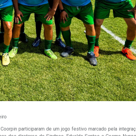
eiro
 Coorpin participaram de um jogo festivo marcado pela integra