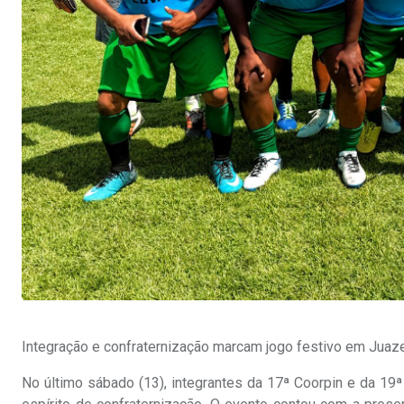
Integração e confraternização marcam jogo festivo em Juaz
No último sábado (13), integrantes da 17ª Coorpin e da 19ª