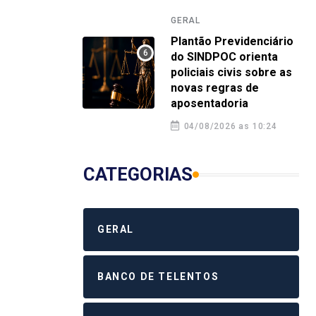
4 agosto 2026 12:58
4 a
GERAL
Plantão Previdenciário
do SINDPOC orienta
policiais civis sobre as
novas regras de
aposentadoria
04/08/2026 as 10:24
CATEGORIAS
GERAL
BANCO DE TELENTOS