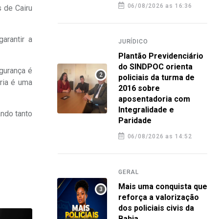
06/08/2026 as 16:36
s de Cairu
arantir a
JURÍDICO
Plantão Previdenciário
do SINDPOC orienta
egurança é
policiais da turma de
ria é uma
2016 sobre
aposentadoria com
Integralidade e
ndo tanto
Paridade
06/08/2026 as 14:52
GERAL
Mais uma conquista que
reforça a valorização
dos policiais civis da
Bahia