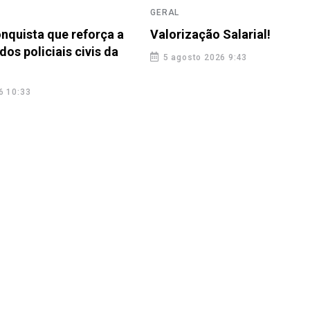
GERAL
nquista que reforça a
Valorização Salarial!
dos policiais civis da
5 agosto 2026 9:43
6 10:33