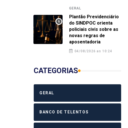
GERAL
GERA
GERAL
Turma de 2016 da Polícia Civil da
Plan
Plantão Previdenciário
Bahia celebra 10 anos de
orie
do SINDPOC orienta
dedicação à segurança pública
nova
policiais civis sobre as
novas regras de
4 agosto 2026 12:58
4 a
aposentadoria
04/08/2026 as 10:24
CATEGORIAS
GERAL
BANCO DE TELENTOS