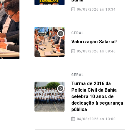
06/08/2026 as 10:34
GERAL
Valorização Salarial!
05/08/2026 as 09:46
GERAL
GERA
GERAL
Turma de 2016 da Polícia Civil da
Plan
Turma de 2016 da
Bahia celebra 10 anos de
orie
Polícia Civil da Bahia
dedicação à segurança pública
nova
celebra 10 anos de
dedicação à segurança
4 agosto 2026 12:58
4 a
pública
04/08/2026 as 13:00