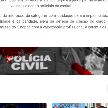
al da Pituba, em Salvador. A visita integra a agenda permanente do
is civis nas unidades policiais da capital.
is de interesse da categoria, com destaque para a implementaç
ralidade e da paridade, além da defesa da criação do cargo d
isso do Sindpoc com a valorização profissional, a garantia de 