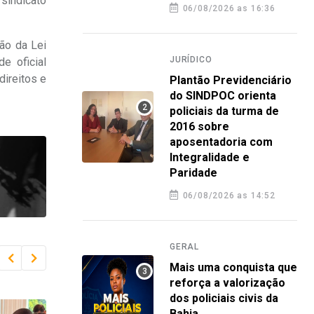
 sindicato
06/08/2026 as 16:36
ão da Lei
JURÍDICO
e oficial
direitos e
Plantão Previdenciário
do SINDPOC orienta
policiais da turma de
2016 sobre
aposentadoria com
Integralidade e
Paridade
06/08/2026 as 14:52
GERAL
Mais uma conquista que
reforça a valorização
dos policiais civis da
Bahia