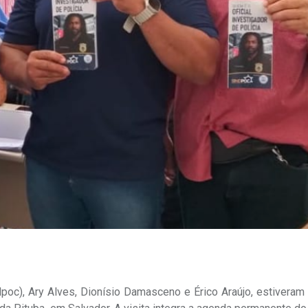
ndpoc), Ary Alves, Dionísio Damasceno e Érico Araújo, estivera