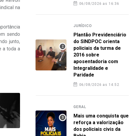
 de Reivon
06/08/2026 as 16:36
indical na
JURÍDICO
mportância
vem sendo
Plantão Previdenciário
do junto,
do SINDPOC orienta
policiais da turma de
e a toda a
2016 sobre
aposentadoria com
Integralidade e
Paridade
06/08/2026 as 14:52
GERAL
Mais uma conquista que
reforça a valorização
dos policiais civis da
Bahia