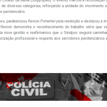
 do Estado da Bahia (Sinppspeb). O evento marcou a recondução
s de diversas categorias, reforçando a unidade do movimento s
e penitenciário.
pes, parabenizou Reivon Pimentel pela reeleição e destacou a i
de Reivon demonstra o reconhecimento do trabalho sério que 
a nova gestão e reafirmamos que o Sindpoc seguirá caminhan
orização profissional e respeito aos servidores penitenciários 