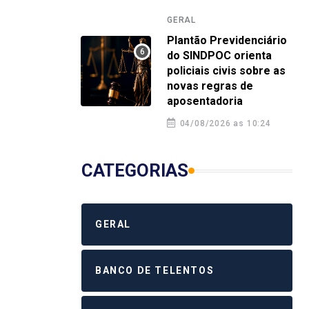
4 agosto 2026 12:58
4 a
GERAL
Plantão Previdenciário
do SINDPOC orienta
policiais civis sobre as
novas regras de
aposentadoria
04/08/2026 as 10:24
CATEGORIAS
GERAL
BANCO DE TELENTOS