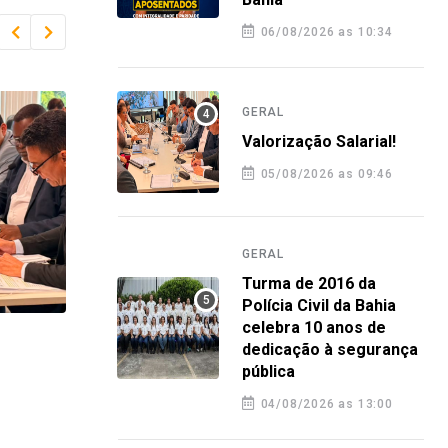
06/08/2026 as 10:34
GERAL
Valorização Salarial!
05/08/2026 as 09:46
GERAL
Turma de 2016 da
Polícia Civil da Bahia
celebra 10 anos de
GERAL
GERA
dedicação à segurança
pública
Turma de 2016 da Polícia Civil da
Plan
Bahia celebra 10 anos de
orie
04/08/2026 as 13:00
dedicação à segurança pública
nova